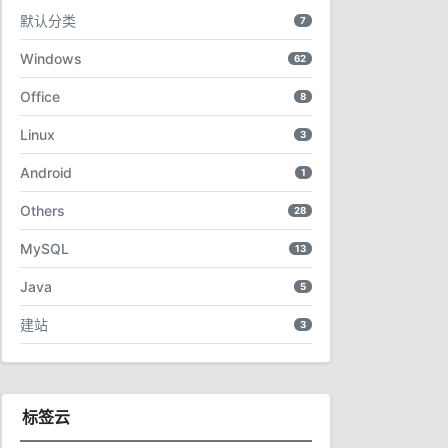
默认分类
7
Windows
62
Office
8
Linux
3
Android
1
Others
28
MySQL
13
Java
5
建站
3
标签云