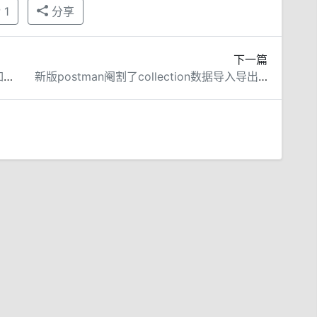
赞
1
分享
下一篇
让所有用户桌面显示系统默认图标的方法 (如:我的文档/计算机/网络)
新版postman阉割了collection数据导入导出等功能的解决方法