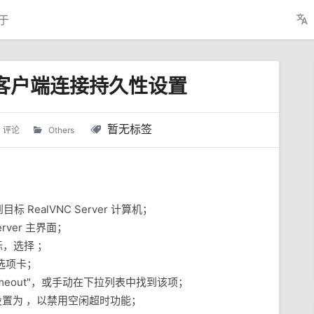
于
er 客户端连接持久性设置
暂无标签
0 评论
Others
目标 RealVNC Server 计算机；
Server 主界面；
，选择 ；
选项卡；
imeout"，或手动在下拉列表中找到该项；
默认值设置为 ，以禁用空闲超时功能；